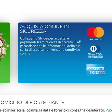
ACQUISTA ONLINE IN
SICUREZZA
Utilizziamo Stripe per accettare i
pagamenti tramite carta di credito. CiÃ²
garantisce che le informazioni della tua
carta di credito non vengono condivise
con noi.
MICILIO DI FIORI E PIANTE
dee ed inserisci la località, la data e l’orario di consegna desiderato.
Puo