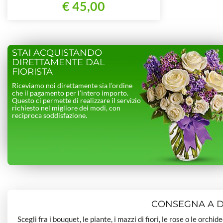
€ 45,00
STAI ACQUISTANDO
DIRETTAMENTE DAL
FIORISTA
Riceviamo noi direttamente sia l’ordine
che il pagamento per l’intero importo.
Questo ci permette di realizzare il servizio
richiesto nel migliore dei modi, con
reciproca soddisfazione.
CONSEGNA A DO
Scegli fra i bouquet, le piante, i mazzi di fiori, le rose o le orchi