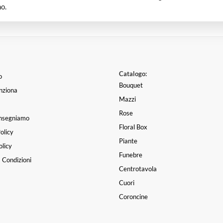
o.
Catalogo:
o
Bouquet
nziona
Mazzi
Rose
nsegniamo
Floral Box
olicy
Piante
licy
Funebre
 Condizioni
Centrotavola
Cuori
Coroncine