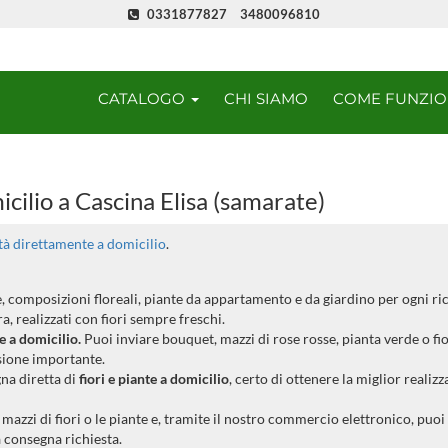
0331877827
3480096810
CATALOGO
CHI SIAMO
COME FUNZI
icilio a Cascina Elisa (samarate)
ità direttamente a domicilio
.
ee, composizioni floreali, piante da appartamento e da giardino per ogni ri
, realizzati con fiori sempre freschi.
te a domicilio.
Puoi inviare bouquet, mazzi di rose rosse, pianta verde o fio
sione importante.
gna diretta di
fiori e piante a domicilio
, certo di ottenere la miglior realizz
azzi di fiori o le piante e, tramite il nostro commercio elettronico, puoi
a consegna richiesta.