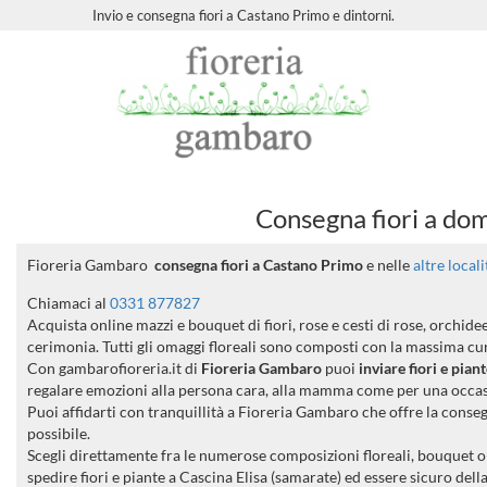
Invio e consegna fiori a Castano Primo e dintorni.
Consegna fiori a dom
Fioreria Gambaro
consegna fiori a Castano Primo
e nelle
altre local
Chiamaci al
0331 877827
Acquista online mazzi e bouquet di fiori, rose e cesti di rose, orchid
cerimonia. Tutti gli omaggi floreali sono composti con la massima cura
Con gambarofioreria.it di
Fioreria Gambaro
puoi
inviare fiori e pian
regalare emozioni alla persona cara, alla mamma come per una occa
Puoi affidarti con tranquillità a Fioreria Gambaro che offre la conse
possibile.
Scegli direttamente fra le numerose composizioni floreali, bouquet o m
spedire fiori e piante a Cascina Elisa (samarate) ed essere sicuro dell