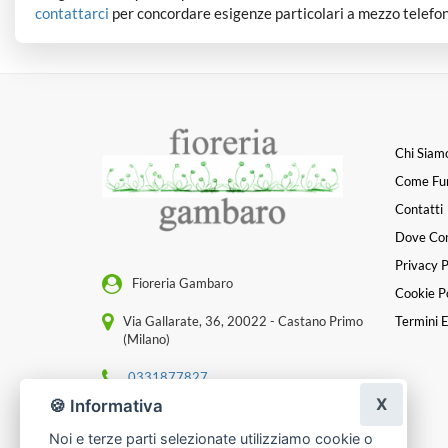
contattarci
per concordare esigenze particolari a mezzo telefon
Chi Siam
Come Fu
Contatti
Dove Co
Privacy P
Fioreria Gambaro
Cookie Po
Via Gallarate, 36, 20022 - Castano Primo
Termini E
(Milano)
0331877827
X
🍪 Informativa
[email protected]
Noi e terze parti selezionate utilizziamo cookie o