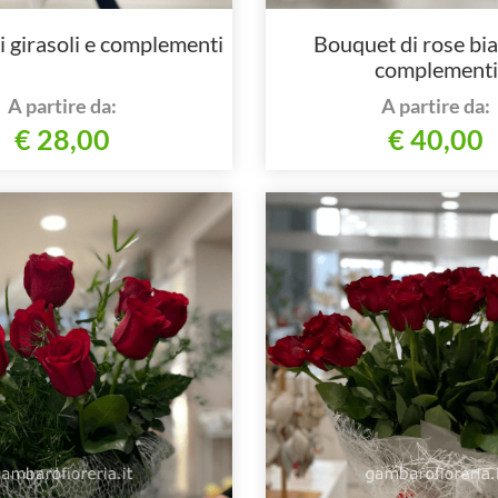
 girasoli e complementi
Bouquet di rose bi
complementi
A partire da:
A partire da:
€ 28,00
€ 40,00