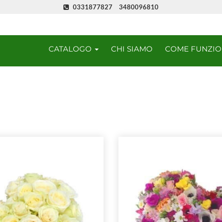
0331877827
3480096810
CATALOGO
CHI SIAMO
COME FUNZI