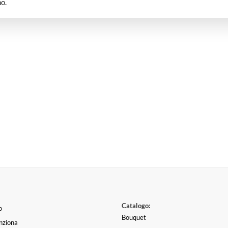
o.
Catalogo:
o
Bouquet
nziona