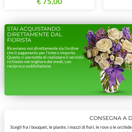
€ 75,00
STAI ACQUISTANDO
DIRETTAMENTE DAL
FIORISTA
Riceviamo noi direttamente sia l’ordine
che il pagamento per l’intero importo.
Questo ci permette di realizzare il servizio
richiesto nel migliore dei modi, con
reciproca soddisfazione.
CONSEGNA A DO
Scegli fra i bouquet, le piante, i mazzi di fiori, le rose o le orchi