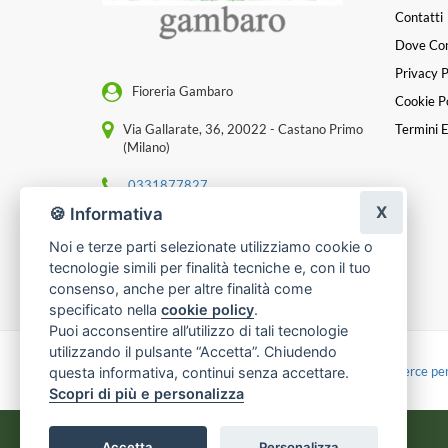
Contatti
Dove Co
Privacy P
Fioreria Gambaro
Cookie Po
Via Gallarate, 36, 20022 - Castano Primo
Termini E
(Milano)
0331877827
X
🍪 Informativa
[email protected]
Noi e terze parti selezionate utilizziamo cookie o
P. IVA 07990200151
tecnologie simili per finalità tecniche e, con il tuo
consenso, anche per altre finalità come
specificato nella
cookie policy
.
Puoi acconsentire all’utilizzo di tali tecnologie
utilizzando il pulsante “Accetta”. Chiudendo
Made with
by
Infoser.it
-
Realizzazione Siti ecommerce per
questa informativa, continui senza accettare.
Scopri di più e personalizza
Accetta
Personalizza