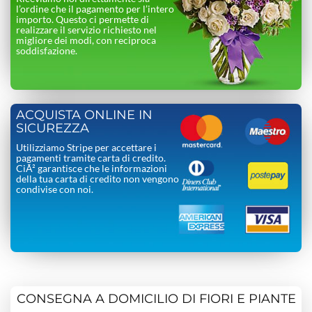
l’ordine che il pagamento per l’intero
importo. Questo ci permette di
realizzare il servizio richiesto nel
migliore dei modi, con reciproca
soddisfazione.
ACQUISTA ONLINE IN
SICUREZZA
Utilizziamo Stripe per accettare i
pagamenti tramite carta di credito.
CiÃ² garantisce che le informazioni
della tua carta di credito non vengono
condivise con noi.
CONSEGNA A DOMICILIO DI FIORI E PIANTE