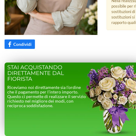
Nella realizza
possibile per 
sostituzioni di
sostituzioni s
rapporto quali
Condividi
STAI ACQUISTANDO
DIRETTAMENTE DAL
FIORISTA
Riceviamo noi direttamente sia l’ordine
che il pagamento per l’intero importo.
Questo ci permette di realizzare il servizio
richiesto nel migliore dei modi, con
reciproca soddisfazione.