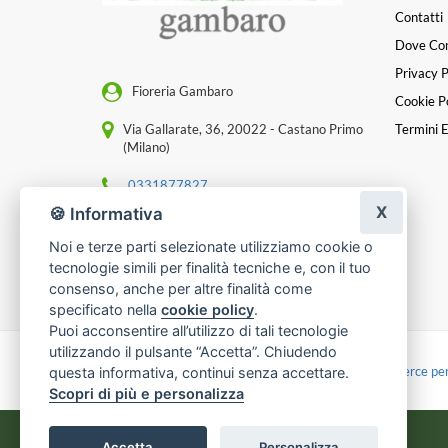
Contatti
Dove Co
Privacy P
Fioreria Gambaro
Cookie Po
Via Gallarate, 36, 20022 - Castano Primo
Termini E
(Milano)
0331877827
X
🍪 Informativa
[email protected]
Noi e terze parti selezionate utilizziamo cookie o
P. IVA 07990200151
tecnologie simili per finalità tecniche e, con il tuo
consenso, anche per altre finalità come
specificato nella
cookie policy
.
Puoi acconsentire all’utilizzo di tali tecnologie
utilizzando il pulsante “Accetta”. Chiudendo
Made with
by
Infoser.it
-
Realizzazione Siti ecommerce per
questa informativa, continui senza accettare.
Scopri di più e personalizza
Accetta
Personalizza