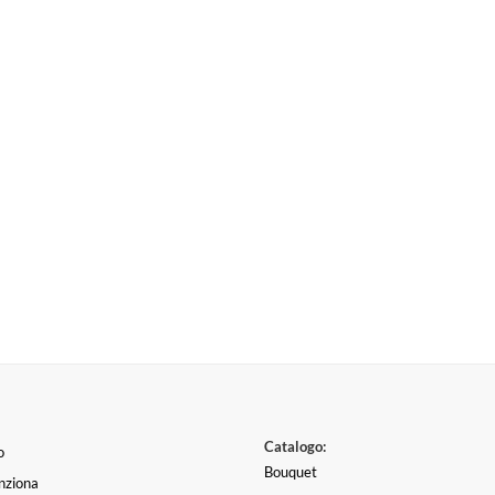
Catalogo:
o
Bouquet
nziona