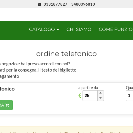
0331877827
3480096810
CATALOGO
CHI SIAMO
COME FUNZI
ordine telefonico
 negozio e hai preso accordi con noi?
ati per la consegna, il testo del biglietto
 pagamento
efonico
a partire da
Quan
€
RA