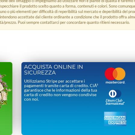
zione dell´omaggio ci impegniamo ad utilizzare fiori e piante di qualità e faremo t
rispecchiare il prodotto scelto quanto a forma, contenuti e colori. Sono comunq
 uno o più elementi per difficoltà di reperibilità sul mercato e deperibilità del pro
i intendono accettate dal cliente ordinante a condizione che il prodotto offra alm
tà/prezzo. Puoi sempre contattarci per concordare quanto ritieni necessario.
ACQUISTA ONLINE IN
SICUREZZA
Utilizziamo Stripe per accettare i
pagamenti tramite carta di credito. CiÃ²
garantisce che le informazioni della tua
carta di credito non vengono condivise
con noi.