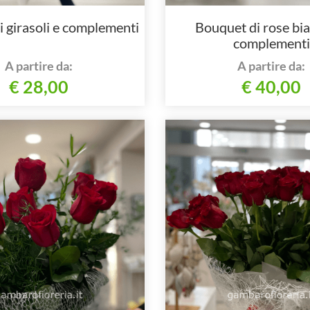
 girasoli e complementi
Bouquet di rose bi
complementi
A partire da:
A partire da:
€ 28,00
€ 40,00