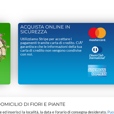
ACQUISTA ONLINE IN
SICUREZZA
Utilizziamo Stripe per accettare i
pagamenti tramite carta di credito. CiÃ²
garantisce che le informazioni della tua
carta di credito non vengono condivise
con noi.
MICILIO DI FIORI E PIANTE
dee ed inserisci la località, la data e l’orario di consegna desiderato.
Puo