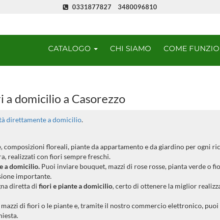
0331877827
3480096810
CATALOGO
CHI SIAMO
COME FUNZI
i a domicilio a Casorezzo
ità direttamente a domicilio
.
ee, composizioni floreali, piante da appartamento e da giardino per ogni ri
, realizzati con fiori sempre freschi.
te a domicilio.
Puoi inviare bouquet, mazzi di rose rosse, pianta verde o fio
sione importante.
gna diretta di
fiori e piante a domicilio
, certo di ottenere la miglior realizz
azzi di fiori o le piante e, tramite il nostro commercio elettronico, puoi
hiesta.