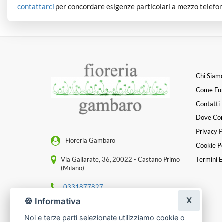
contattarci
per concordare esigenze particolari a mezzo telefon
Chi Siam
Come Fu
Contatti
Dove Co
Privacy P
Fioreria Gambaro
Cookie Po
Via Gallarate, 36, 20022 - Castano Primo
Termini E
(Milano)
0331877827
X
🍪 Informativa
[email protected]
Noi e terze parti selezionate utilizziamo cookie o