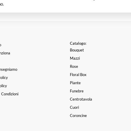
o.
Catalogo:
o
Bouquet
nziona
Mazzi
Rose
nsegniamo
Floral Box
olicy
Piante
licy
Funebre
 Condizioni
Centrotavola
Cuori
Coroncine