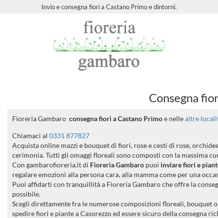
Invio e consegna fiori a Castano Primo e dintorni.
Consegna fior
Fioreria Gambaro
consegna fiori a Castano Primo
e nelle
altre local
Chiamaci al
0331 877827
Acquista online mazzi e bouquet di fiori, rose e cesti di rose, orchid
cerimonia. Tutti gli omaggi floreali sono composti con la massima cura
Con gambarofioreria.it di
Fioreria Gambaro
puoi
inviare fiori e pian
regalare emozioni alla persona cara, alla mamma come per una occa
Puoi affidarti con tranquillità a Fioreria Gambaro che offre la conse
possibile.
Scegli direttamente fra le numerose composizioni floreali, bouquet o m
spedire fiori e piante a Casorezzo ed essere sicuro della consegna ric