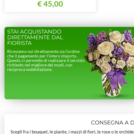
€ 45,00
STAI ACQUISTANDO
DIRETTAMENTE DAL
FIORISTA
Riceviamo noi direttamente sia l’ordine
che il pagamento per l’intero importo.
Questo ci permette di realizzare il servizio
richiesto nel migliore dei modi, con
reciproca soddisfazione.
CONSEGNA A DO
Scegli fra i bouquet, le piante, i mazzi di fiori, le rose o le orchi