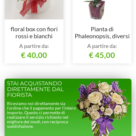
floral box con fiori
Pianta di
rossi e bianchi
Phaleonopsis, diversi
colori
A partire da:
A partire da:
€ 40,00
€ 45,00
STAI ACQUISTANDO
DIRETTAMENTE DAL
FIORISTA
Riceviamo noi direttamente sia
l’ordine che il pagamento per l’intero
importo. Questo ci permette di
realizzare il servizio richiesto nel
migliore dei modi, con reciproca
soddisfazione.