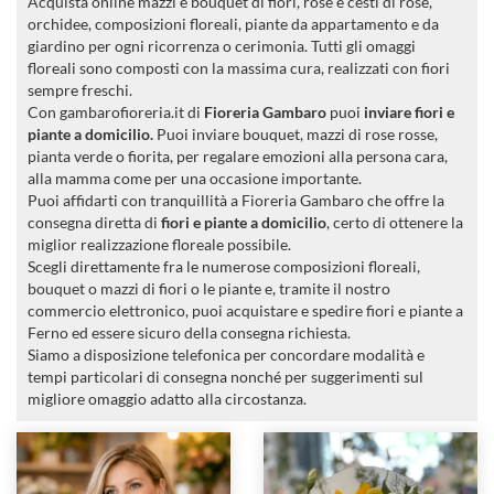
Acquista online mazzi e bouquet di fiori, rose e cesti di rose,
orchidee, composizioni floreali, piante da appartamento e da
giardino per ogni ricorrenza o cerimonia. Tutti gli omaggi
floreali sono composti con la massima cura, realizzati con fiori
sempre freschi.
Con gambarofioreria.it di
Fioreria Gambaro
puoi
inviare fiori e
piante a domicilio.
Puoi inviare bouquet, mazzi di rose rosse,
pianta verde o fiorita, per regalare emozioni alla persona cara,
alla mamma come per una occasione importante.
Puoi affidarti con tranquillità a Fioreria Gambaro che offre la
consegna diretta di
fiori e piante a domicilio
, certo di ottenere la
miglior realizzazione floreale possibile.
Scegli direttamente fra le numerose composizioni floreali,
bouquet o mazzi di fiori o le piante e, tramite il nostro
commercio elettronico, puoi acquistare e spedire fiori e piante a
Ferno ed essere sicuro della consegna richiesta.
Siamo a disposizione telefonica per concordare modalità e
tempi particolari di consegna nonché per suggerimenti sul
migliore omaggio adatto alla circostanza.