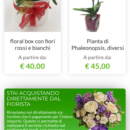
floral box con fiori
Pianta di
rossi e bianchi
Phaleonopsis, diversi
colori
A partire da:
A partire da:
€ 40,00
€ 45,00
STAI ACQUISTANDO
DIRETTAMENTE DAL
FIORISTA
Riceviamo noi direttamente sia
l’ordine che il pagamento per l’intero
importo. Questo ci permette di
realizzare il servizio richiesto nel
migliore dei modi, con reciproca