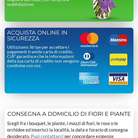
soddisfazione.
ACQUISTA ONLINE IN
SICUREZZA
Utilizziamo Stripe per accettare i
pagamenti tramite carta di credito.
CiÃ² garantisce che le informazioni
della tua carta di credito non vengono
condivise con noi.
CONSEGNA A DOMICILIO DI FIORI E PIANTE
Scegli fra i bouquet, le piante, i mazzi di fiori, le rose o le
orchidee ed inserisci la località, la data e l’orario di consegna
desiderato.
Puoi contattarci
per concordare esigenze