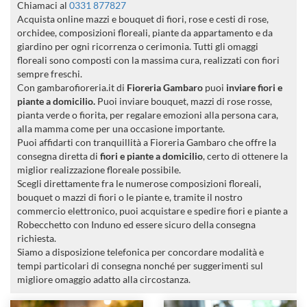
Chiamaci al
0331 877827
Acquista online mazzi e bouquet di fiori, rose e cesti di rose,
orchidee, composizioni floreali, piante da appartamento e da
giardino per ogni ricorrenza o cerimonia. Tutti gli omaggi
floreali sono composti con la massima cura, realizzati con fiori
sempre freschi.
Con gambarofioreria.it di
Fioreria Gambaro
puoi
inviare fiori e
piante a domicilio.
Puoi inviare bouquet, mazzi di rose rosse,
pianta verde o fiorita, per regalare emozioni alla persona cara,
alla mamma come per una occasione importante.
Puoi affidarti con tranquillità a Fioreria Gambaro che offre la
consegna diretta di
fiori e piante a domicilio
, certo di ottenere la
miglior realizzazione floreale possibile.
Scegli direttamente fra le numerose composizioni floreali,
bouquet o mazzi di fiori o le piante e, tramite il nostro
commercio elettronico, puoi acquistare e spedire fiori e piante a
Robecchetto con Induno ed essere sicuro della consegna
richiesta.
Siamo a disposizione telefonica per concordare modalità e
tempi particolari di consegna nonché per suggerimenti sul
migliore omaggio adatto alla circostanza.